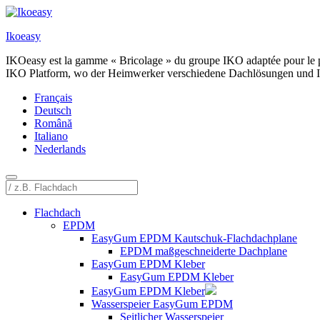
Zum
Inhalt
Ikoeasy
springen
IKOeasy est la gamme « Bricolage » du groupe IKO adaptée pour le profe
IKO Platform, wo der Heimwerker verschiedene Dachlösungen und I
Français
Deutsch
Română
Italiano
Nederlands
Flachdach
EPDM
EasyGum EPDM Kautschuk-Flachdachplane
EPDM maßgeschneiderte Dachplane
EasyGum EPDM Kleber
EasyGum EPDM Kleber
EasyGum EPDM Kleber
Wasserspeier EasyGum EPDM
Seitlicher Wasserspeier