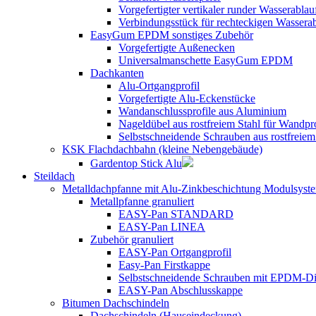
Vorgefertigter vertikaler runder Wasserablau
Verbindungsstück für rechteckigen Wasse
EasyGum EPDM sonstiges Zubehör
Vorgefertigte Außenecken
Universalmanschette EasyGum EPDM
Dachkanten
Alu-Ortgangprofil
Vorgefertigte Alu-Eckenstücke
Wandanschlussprofile aus Aluminium
Nageldübel aus rostfreiem Stahl für Wandpr
Selbstschneidende Schrauben aus rostfreiem
KSK Flachdachbahn (kleine Nebengebäude)
Gardentop Stick Alu
Steildach
Metalldachpfanne mit Alu-Zinkbeschichtung Modulsyst
Metallpfanne granuliert
EASY-Pan STANDARD
EASY-Pan LINEA
Zubehör granuliert
EASY-Pan Ortgangprofil
Easy-Pan Firstkappe
Selbstschneidende Schrauben mit EPDM-D
EASY-Pan Abschlusskappe
Bitumen Dachschindeln
Dachschindeln (Hauseindeckung)