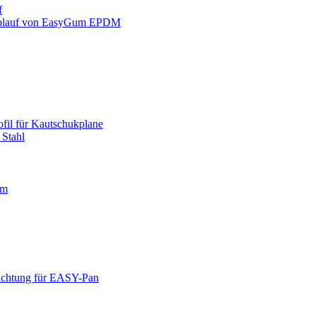
f
rablauf von EasyGum EPDM
ofil für Kautschukplane
 Stahl
em
ichtung für EASY-Pan