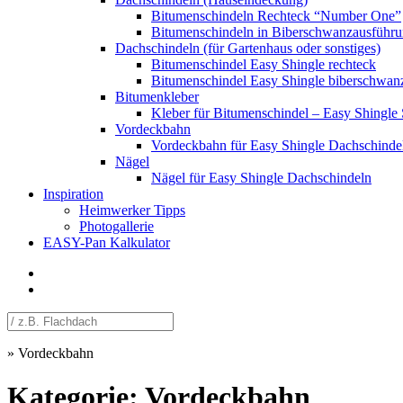
Bitumenschindeln Rechteck “Number One”
Bitumenschindeln in Biberschwanzausfüh
Dachschindeln (für Gartenhaus oder sonstiges)
Bitumenschindel Easy Shingle rechteck
Bitumenschindel Easy Shingle biberschwan
Bitumenkleber
Kleber für Bitumenschindel – Easy Shingle 
Vordeckbahn
Vordeckbahn für Easy Shingle Dachschinde
Nägel
Nägel für Easy Shingle Dachschindeln
Inspiration
Heimwerker Tipps
Photogallerie
EASY-Pan Kalkulator
Facebook
Youtube
»
Vordeckbahn
Kategorie:
Vordeckbahn