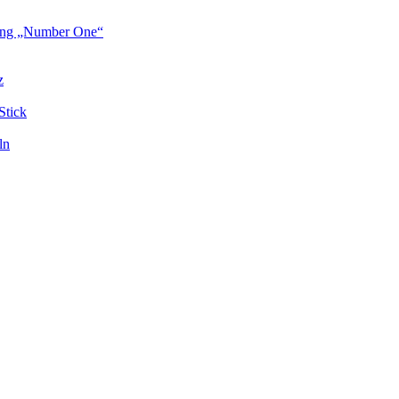
rung „Number One“
z
Stick
ln